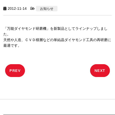
2012-11-14
お知らせ
「万能ダイヤモンド研磨機」を新製品としてラインナップしまし
た。
天然や人造、ＣＶＤ積層などの単結晶ダイヤモンド工具の再研磨に
最適です。
投
PREV
NEXT
稿
ナ
ビ
ゲ
ー
シ
ョ