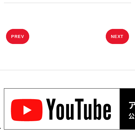
投
PREV
NEXT
稿
ナ
ビ
ゲ
ー
シ
ョ
ン