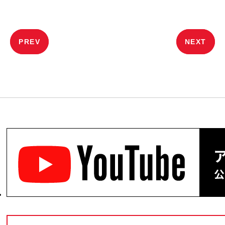
投
PREV
NEXT
稿
ナ
ビ
ゲ
ー
シ
ョ
ン