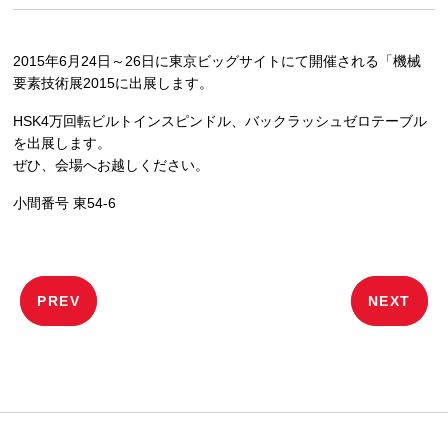
2015年6月24日～26日に東京ビッグサイトにて開催される「機械
要素技術展2015に出展します。
HSK4万回転ビルトインスピンドル、バックラッシュゼロテーブル
を出展します。
ぜひ、会場へお越しください。
小間番号 東54-6
投
PREV
NEXT
稿
ナ
ビ
ゲ
ー
シ