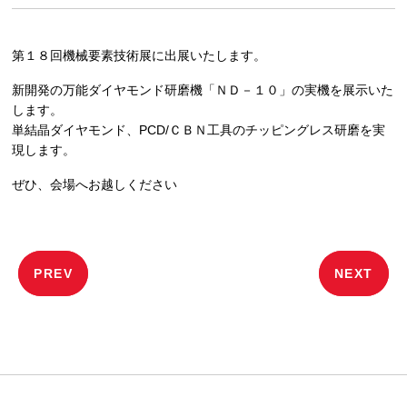
第１８回機械要素技術展に出展いたします。
新開発の万能ダイヤモンド研磨機「ＮＤ－１０」の実機を展示いた
します。
単結晶ダイヤモンド、PCD/ＣＢＮ工具のチッピングレス研磨を実
現します。
ぜひ、会場へお越しください
投
PREV
NEXT
稿
ナ
ビ
ゲ
ー
シ