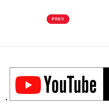
投
PREV
稿
ナ
ビ
ゲ
ー
シ
ョ
ン