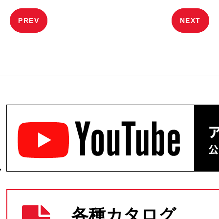
投
PREV
NEXT
稿
ナ
ビ
ゲ
ー
シ
ョ
ン