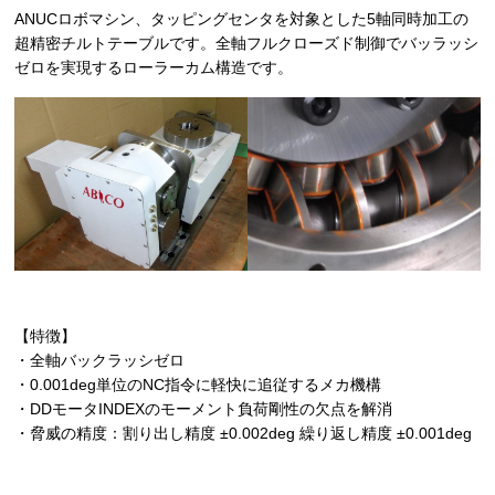
ANUCロボマシン、タッピングセンタを対象とした5軸同時加工の
超精密チルトテーブルです。全軸フルクローズド制御でバッラッシ
ゼロを実現するローラーカム構造です。
【特徴】
・全軸バックラッシゼロ
・0.001deg単位のNC指令に軽快に追従するメカ機構
・DDモータINDEXのモーメント負荷剛性の欠点を解消
・脅威の精度：割り出し精度 ±0.002deg 繰り返し精度 ±0.001deg