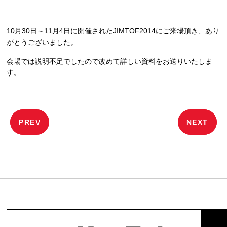
10月30日～11月4日に開催されたJIMTOF2014にご来場頂き、あり
がとうございました。
会場では説明不足でしたので改めて詳しい資料をお送りいたしま
す。
投
PREV
NEXT
稿
ナ
ビ
ゲ
ー
シ
ョ
ン