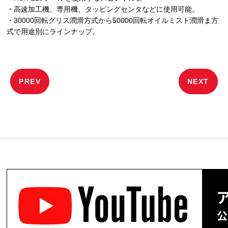
・高速加工機、専用機、タッピングセンタなどに使用可能。
・30000回転グリス潤滑方式から50000回転オイルミスト潤滑ま方
式で用途別にラインナップ。
投
PREV
NEXT
稿
ナ
ビ
ゲ
ー
シ
ョ
ン