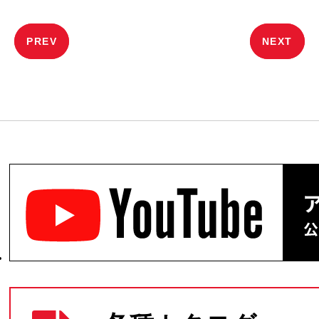
投
PREV
NEXT
稿
ナ
ビ
ゲ
ー
シ
ョ
ン