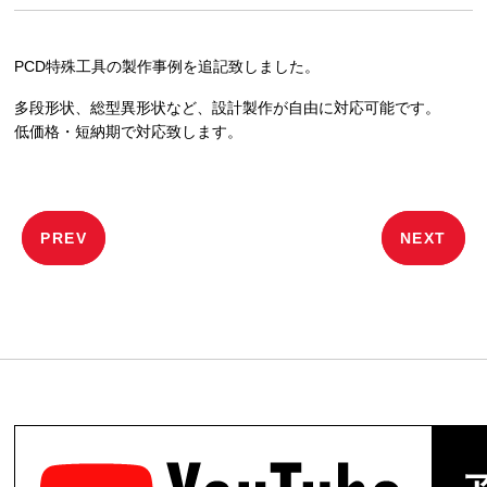
PCD特殊工具の製作事例を追記致しました。
多段形状、総型異形状など、設計製作が自由に対応可能です。
低価格・短納期で対応致します。
投
PREV
NEXT
稿
ナ
ビ
ゲ
ー
シ
ョ
ン