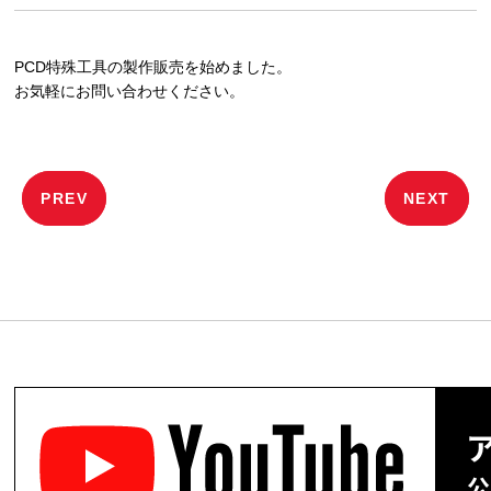
PCD特殊工具の製作販売を始めました。
お気軽にお問い合わせください。
投
PREV
NEXT
稿
ナ
ビ
ゲ
ー
シ
ョ
ン