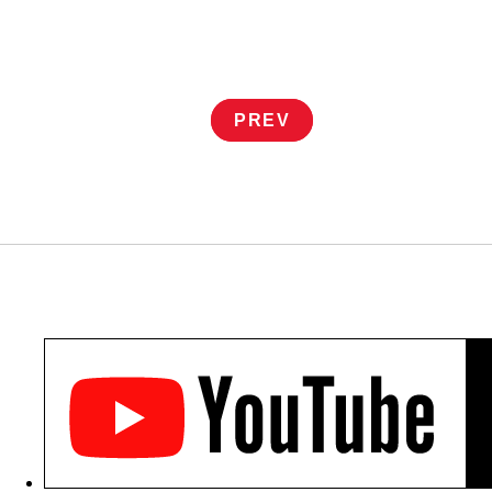
投
PREV
稿
ナ
ビ
ゲ
ー
シ
ョ
ン