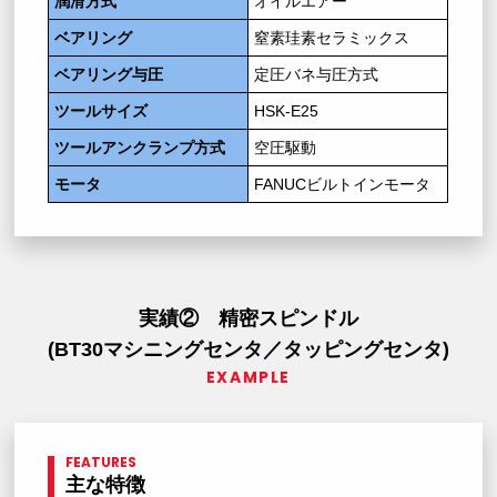
潤滑方式
オイルエアー
ベアリング
窒素珪素セラミックス
ベアリング与圧
定圧バネ与圧方式
ツールサイズ
HSK-E25
ツールアンクランプ方式
空圧駆動
モータ
FANUCビルトインモータ
実績② 精密スピンドル
(BT30マシニングセンタ／タッピングセンタ)
EXAMPLE
FEATURES
主な特徴