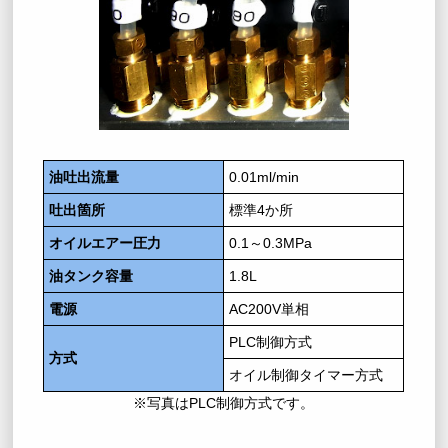
油吐出流量
0.01ml/min
吐出箇所
標準4か所
オイルエアー圧力
0.1～0.3MPa
油タンク容量
1.8L
電源
AC200V単相
PLC制御方式
方式
オイル制御タイマー方式
※写真はPLC制御方式です。