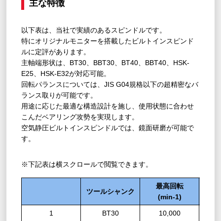
主な特徴
以下表は、当社で実績のあるスピンドルです。
特にオリジナルモニターを搭載したビルトインスピンド
ルに定評があります。
主軸端形状は、BT30、BBT30、BT40、BBT40、HSK-
E25、HSK-E32が対応可能。
回転パランスについては、JIS G04規格以下の超精密なバ
ランス取りが可能です。
用途に応じた最適な構造設計を施し、使用状態に合わせ
こんだベアリング攻勢を実現します。
空気静圧ビルトインスピンドルでは、鏡面研磨が可能で
す。
※下記表は横スクロールで閲覧できます。
最高回転
ツールシャンク
モ
(min-1)
1
BT30
10,000