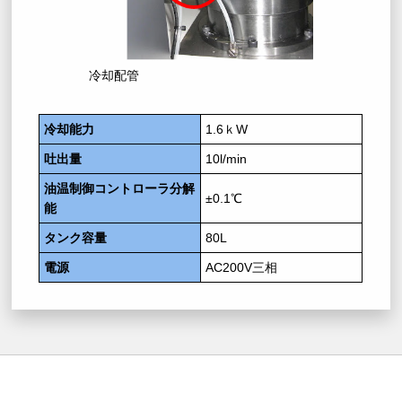
冷却配管
冷却能力
1.6ｋW
吐出量
10l/min
油温制御コントローラ分解
±0.1℃
能
タンク容量
80L
電源
AC200V三相