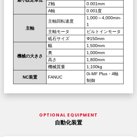
最小設定単位
Z軸
0.001mm
A軸
0.001度
1,000～4,000min-
主軸回転速度
1
主軸
主軸モータ
ビルトインモータ
砥石サイズ
Φ150mm
幅
1,500mm
奥
1,000mm
機械の大きさ
高さ
1,800mm
機械質量
1,100kg
0i-MF Plus・4軸
NC装置
FANUC
制御
OPTIONAL EQUIPMENT
自動化装置