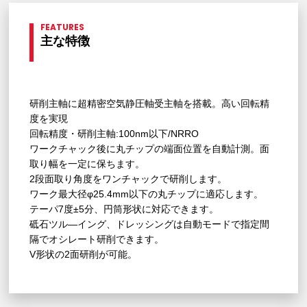
FEATURES
主な特徴
研削主軸に超精密空気静圧軸受主軸を搭載。高い回転精
度を実現
回転精度・研削主軸:100nm以下/NRRO
ワークチャック後に丸チップの端面位置を自動計測。面
取り幅を一定に保ちます。
2段面取り角度をワンチャックで研削します。
ワーク最大径φ25.4mm以下の丸チップに適応します。
テーパ7度±5分、円筒形状に対応できます。
砥石ツル―イング、ドレッシングは自動モードで指定間
隔でオシレート研削できます。
V形状の2面研削が可能。